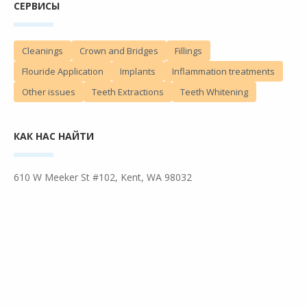
СЕРВИСЫ
Teeth Extractions
Teeth Whitening
Cleanings
Crown and Bridges
Fillings
Flouride Application
Implants
Inflammation treatments
Other issues
Teeth Extractions
Teeth Whitening
Войти
Entries feed
Comments feed
КАК НАС НАЙТИ
WordPress.org
610 W Meeker St #102, Kent, WA 98032