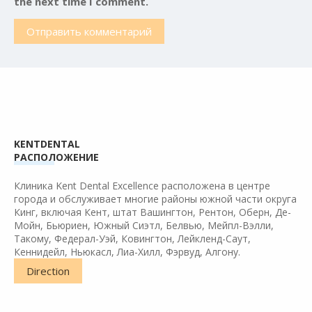
the next time I comment.
Март 2016
Февраль 2016
Январь 2016
Июнь 2015
Апрель 2015
Март 2015
Февраль 2015
KENTDENTAL
РАСПОЛОЖЕНИЕ
Клиника Kent Dental Excellence расположена в центре
Cleanings
города и обслуживает многие районы южной части округа
Crown and Bridges
Кинг, включая Кент, штат Вашингтон, Рентон, Оберн, Де-
Мойн, Бьюриен, Южный Сиэтл, Белвью, Мейпл-Вэлли,
Fillings
Такому, Федерал-Уэй, Ковингтон, Лейкленд-Саут,
Flouride Application
Кеннидейл, Ньюкасл, Лиа-Хилл, Фэрвуд, Алгону.
Implants
Direction
Inflammation treatments
Other issues