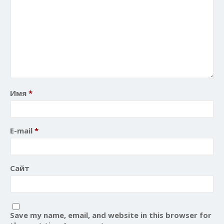
(English) Discolored teeth in
children
Quisque malesuada vehicula
dolor aliquet
Vestibulum ornare sem vel
Имя
*
lacus placerat
(English) Wisdom teeth
E-mail
*
(English) Caps / Crowns
Сайт
Save my name, email, and website in this browser for
Апрель 2016