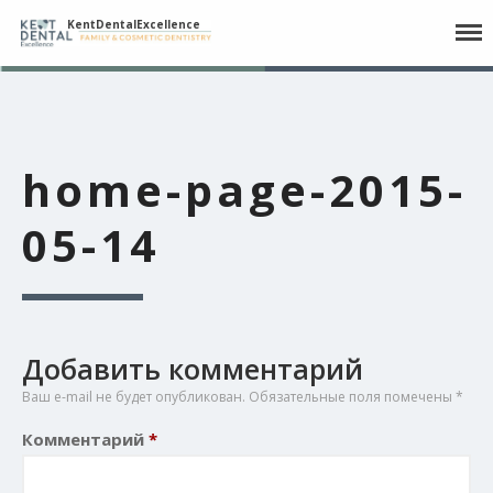
KentDentalExcellence
Главная
Наш коллектив
home-page-2015-
Процедуры
05-14
Контакт
English
Русский
Español
Добавить комментарий
Ваш e-mail не будет опубликован.
Обязательные поля помечены
*
Комментарий
*