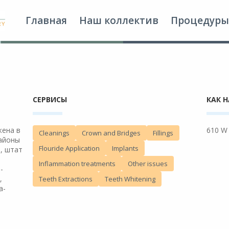
Главная
Наш коллектив
Процедуры
СЕРВИСЫ
КАК 
жена в
610 W 
Cleanings
Crown and Bridges
Fillings
районы
Flouride Application
Implants
, штат
Inflammation treatments
Other issues
-
,
Teeth Extractions
Teeth Whitening
а-