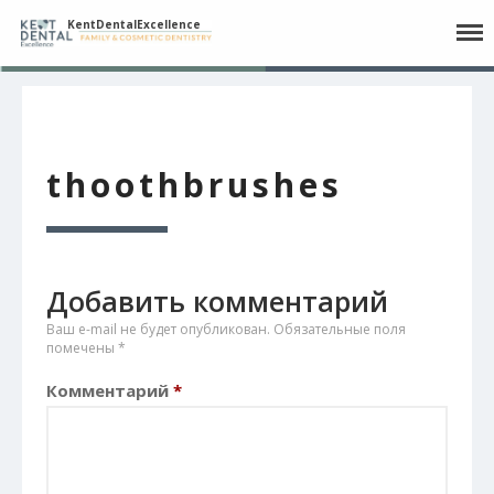
KentDentalExcellence
Главная
Наш коллектив
thoothbrushes
Процедуры
Контакт
Добавить комментарий
Ваш e-mail не будет опубликован.
Обязательные поля
помечены
*
English
Русский
Español
Комментарий
*