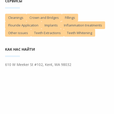
СЕРВИСЫ
Teeth Extractions
Teeth Whitening
Cleanings
Crown and Bridges
Fillings
Flouride Application
Implants
Inflammation treatments
Other issues
Teeth Extractions
Teeth Whitening
Войти
Entries feed
Comments feed
КАК НАС НАЙТИ
WordPress.org
610 W Meeker St #102, Kent, WA 98032