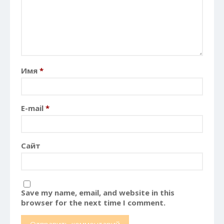
(English) Discolored teeth in
children
Quisque malesuada vehicula
Имя
*
dolor aliquet
Vestibulum ornare sem vel
lacus placerat
E-mail
*
(English) Wisdom teeth
(English) Caps / Crowns
Сайт
Save my name, email, and website in this
browser for the next time I comment.
Апрель 2016