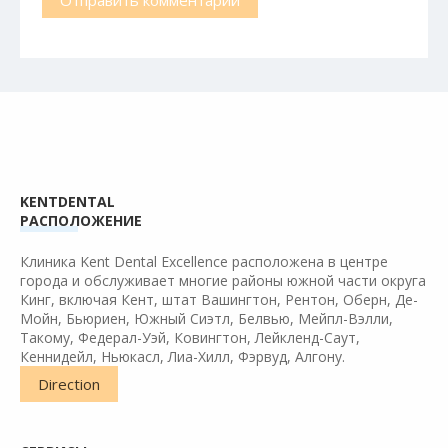
Март 2016
Февраль 2016
Январь 2016
Июнь 2015
Апрель 2015
Март 2015
Февраль 2015
KENTDENTAL
РАСПОЛОЖЕНИЕ
Клиника Kent Dental Excellence расположена в центре
Cleanings
города и обслуживает многие районы южной части округа
Кинг, включая Кент, штат Вашингтон, Рентон, Оберн, Де-
Crown and Bridges
Мойн, Бьюриен, Южный Сиэтл, Белвью, Мейпл-Вэлли,
Fillings
Такому, Федерал-Уэй, Ковингтон, Лейкленд-Саут,
Кеннидейл, Ньюкасл, Лиа-Хилл, Фэрвуд, Алгону.
Flouride Application
Direction
Implants
Inflammation treatments
Other issues